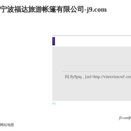
宁波福达旅游帐篷有限公司-j9.com
客户留言
你现在的位置是：j9.com首页 
问:8y9piq , [url=http://viiexvizzcwf.co
j9.c
网站地图