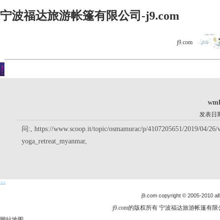
宁波福达旅游帐篷有限公司-j9.com
j9.com
客户留言
你现在的位置是：j9.com首页 > 客户留言 > 详细内容
wmk
发表日期：
问:, https://www.scoop.it/topic/osmamurac/p/4107205651/2019/04/26
yoga_retreat_myanmar,
j9.com copyright © 2005-2010 all
j9.com的版权所有 宁波福达旅游帐篷有限公司
网站地图