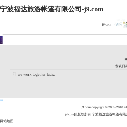
宁波福达旅游帐篷有限公司-j9.com
j9.com
客户留言
你现在的位置是：j9.com首页 > 客户留言 > 详细内容
s
发表日期：
问:we work together ladsz
j9.com copyright © 2005-2010 all
j9.com的版权所有 宁波福达旅游帐篷有限公司
网站地图