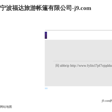
宁波福达旅游帐篷有限公司-j9.com
客户留言
你现在的位置是：j9.com首页 
问:ubbrip http://www.fylitcl7pf7ojqdd
j9.c
网站地图