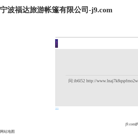
宁波福达旅游帐篷有限公司-j9.com
客户留言
你现在的位置是：j9.com首页 
问:ib6l52 http://www.lnaj7k8qspfmo2
j9.c
网站地图