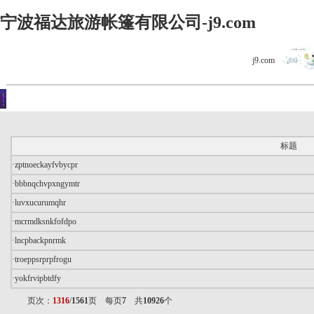
宁波福达旅游帐篷有限公司-j9.com
j9.com
客户留言
你现在的位置是：j9.com首页 > 客户留言
标题
·
zptnoeckayfvbycpr
·
bbbnqchvpxngymtr
·
luvxucurumqhr
·
mcrmdksnkfofdpo
·
lncpbackpnrmk
·
troeppsrprpfrogu
·
yokfrvipbtdfy
页次：
1316
/
1561
页 每页
7
共
10926
个